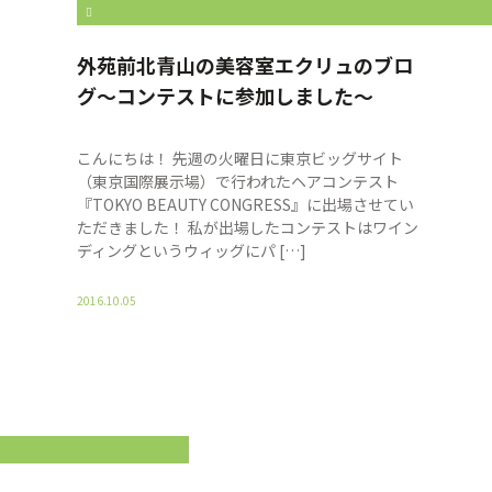
%E4%BD%90%E3%80%85%E6%9C%A8%E3%80%80%E8%8F
外苑前北青山の美容室エクリュのブロ
グ〜コンテストに参加しました〜
こんにちは！ 先週の火曜日に東京ビッグサイト
（東京国際展示場）で行われたヘアコンテスト
『TOKYO BEAUTY CONGRESS』に出場させてい
ただきました！ 私が出場したコンテストはワイン
ディングというウィッグにパ […]
2016.10.05
F%E5%AE%9F%E5%AD%90