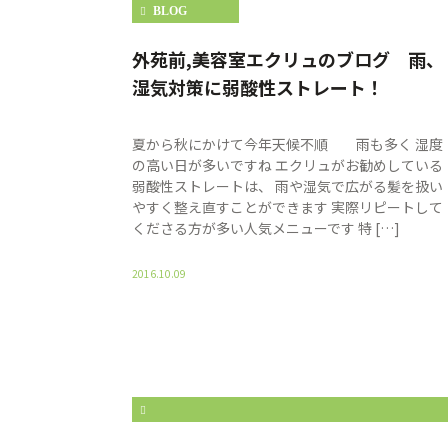
BLOG
外苑前,美容室エクリュのブログ 雨、
湿気対策に弱酸性ストレート！
夏から秋にかけて今年天候不順 雨も多く 湿度
の高い日が多いですね エクリュがお勧めしている
弱酸性ストレートは、 雨や湿気で広がる髪を扱い
やすく整え直すことができます 実際リピートして
くださる方が多い人気メニューです 特 […]
2016.10.09
%E8%97%A4%E6%9C%AC%E3%80%80%E7%9C%9