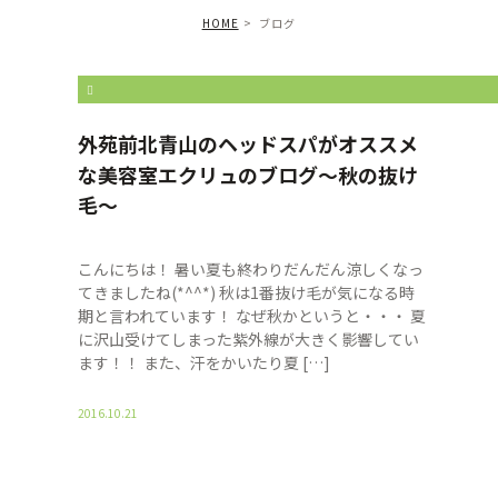
HOME
ブログ
%E4%BD%90%E3%80%85%E6%9C%A8%E3%80%80%E8%8F
外苑前北青山のヘッドスパがオススメ
な美容室エクリュのブログ〜秋の抜け
毛〜
こんにちは！ 暑い夏も終わりだんだん涼しくなっ
てきましたね(*^^*) 秋は1番抜け毛が気になる時
期と言われています！ なぜ秋かというと・・・ 夏
に沢山受けてしまった紫外線が大きく影響してい
ます！！ また、汗をかいたり夏 […]
2016.10.21