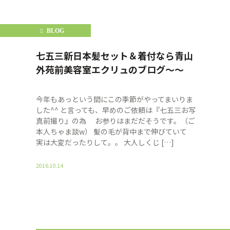
BLOG
F%E5%AE%9F%E5%AD%90
七五三新日本髪セット＆着付なら青山
外苑前美容室エクリュのブログ〜〜
今年もあっという間にこの季節がやってまいりま
した^^ と言っても、早めのご依頼は『七五三お写
真前撮り』の為 お参りはまだだそうです。（ご
本人ちゃま談w） 髪の毛が背中まで伸びていて
実は大変だったりして。。 大人しくじ […]
2016.10.14