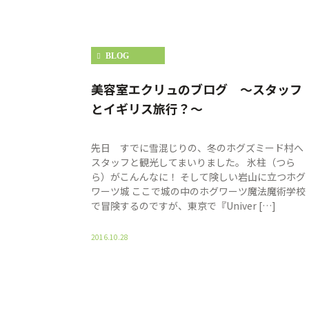
BLOG
美容室エクリュのブログ 〜スタッフ
とイギリス旅行？〜
先日 すでに雪混じりの、冬のホグズミード村へ
スタッフと観光してまいりました。 氷柱（つら
ら）がこんんなに！ そして険しい岩山に立つホグ
ワーツ城 ここで城の中のホグワーツ魔法魔術学校
で冒険するのですが、東京で『Univer […]
2016.10.28