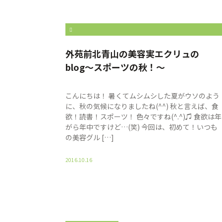
%E8%97%A4%E6%9C%AC%E3%80%80%E7%9C%9
外苑前北青山の美容実エクリュの
blog〜スポーツの秋！〜
こんにちは！ 暑くてムシムシした夏がウソのよう
に、秋の気候になりましたね(^^) 秋と言えば、食
欲！読書！スポーツ！ 色々ですね(^.^)♫ 食欲は年
がら年中ですけど…(笑) 今回は、初めて！いつも
の美容グル […]
2016.10.16