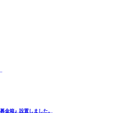
』
犬,募金箱』設置しました。