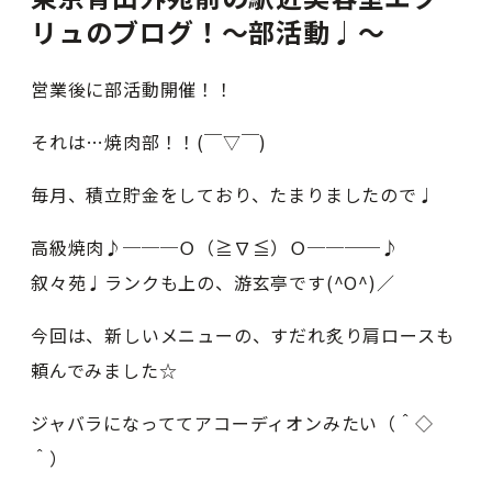
リュのブログ！〜部活動♩〜
営業後に部活動開催！！
それは…焼肉部！！(￣▽￣)
毎月、積立貯金をしており、たまりましたので♩
高級焼肉♪───Ｏ（≧∇≦）Ｏ────♪
叙々苑♩ランクも上の、游玄亭です(^O^)／
今回は、新しいメニューの、すだれ炙り肩ロースも
頼んでみました☆
ジャバラになっててアコーディオンみたい（＾◇
＾）