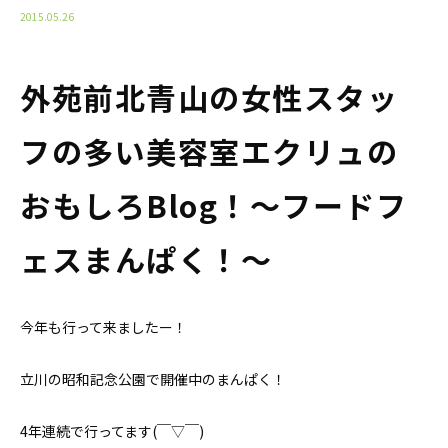
2015.05.26
外苑前北青山の女性スタッ
フの多い美容室エクリュの
おもしろBlog！〜フードフ
ェスまんぱく！〜
今年も行って来ましたー！
立川の昭和記念公園で開催中のまんぱく！
4年連続で行ってます(￣▽￣)