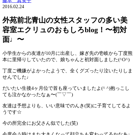
藤本 真実子
2016.02.24
外苑前北青山の女性スタッフの多い美
容室エクリュのおもしろblog！〜初対
面♩〜
小学生からの友達が10月に出産し、嫁ぎ先の壱岐から丁度熊
本に里帰りしていたので、娘ちゃんと初対面しました(^O^)
丁度ご機嫌がよかったようで、全くグズったり泣いたりしま
せんでした♩
だいたい生後4ヶ月位で首も座っていましたよ(^ ^)抱っこし
ても泣かなかったなぁ〜(￣▽￣)
友達は予想よりも、いい意味でのんき(笑)に子育てしてるよ
うです☆
今の所完全にお父さん似でした(笑)
今度会う時はまた大きくなって顔立ちも変わってるかなあ♩