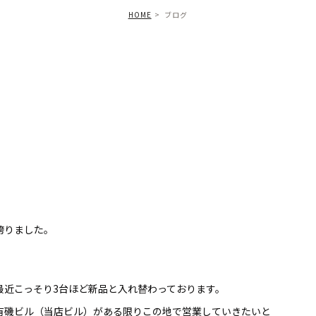
HOME
ブログ
誇りました。
最近こっそり3台ほど新品と入れ替わっております。
有磯ビル（当店ビル）がある限りこの地で営業していきたいと